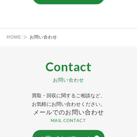
「個人情報」を指すものとし、生存する
個人に関する情報であって、当該情報に
含まれる氏名、生年月日、住所、電話番
号、連絡先その他の記述等により特定の
個人を識別できる情報又は個人識別符号
HOME
お問い合わせ
が含まれるものを指します。
プライバシー情報のうち「履歴情報及び
特性情報」とは、上記に定める「個人情
Contact
報」以外のものをいい、ご利用いただい
たサービスやご購入いただいた商品、ご
覧になったページや広告の履歴、お客様
お問い合わせ
が検索された検索キーワード、ご利用日
時、ご利用の方法、ご利用環境、郵便番
買取・回収に関するご相談など、
号や性別、職業、年齢、お客様のIPアド
お気軽にお問い合わせください。
レス、クッキー情報、位置情報、端末の
メールでのお問い合わせ
個体識別情報などを指します。
MAIL CONTACT
第２条（プライバシー情報の収集方