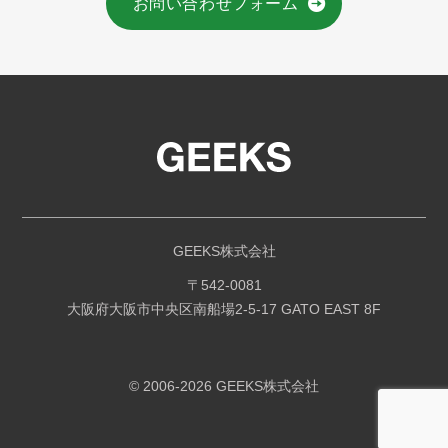
お問い合わせフォーム
法）
当社は、お客様がお申し込みをする際に
氏名、生年月日、住所、電話番号、メー
ルアドレス、銀行口座番号、クレジット
カード番号、運転免許証番号などの個人
情報をお尋ねします。また、お客様と提
携先などとの間でなされたお客様の個人
情報を含む取引記録や、決済に関する情
報を当社の提携先（情報提供元、広告
主、広告配信先などを含みます。以下、
GEEKS株式会社
｢提携先｣といいます。）などから収集す
〒542-0081
ることがあります。
大阪府大阪市中央区南船場2-5-17 GATO EAST 8F
当社は、お客様について、利用したサー
ビスやソフトウエア、購入した商品、閲
覧したページや広告の履歴、検索した検
© 2006-2026 GEEKS株式会社
索キーワード、利用日時、利用方法、利
用環境（携帯端末を通じてご利用の場合
の当該端末の通信状態、利用に際しての